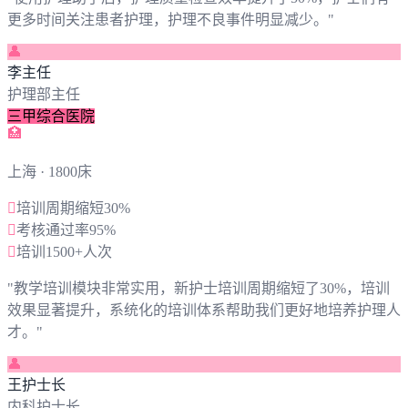
更多时间关注患者护理，护理不良事件明显减少。
"
👤
李主任
护理部主任
三甲综合医院
🏥
上海
· 1800床

培训周期缩短30%

考核通过率95%

培训1500+人次
"
教学培训模块非常实用，新护士培训周期缩短了30%，培训
效果显著提升，系统化的培训体系帮助我们更好地培养护理人
才。
"
👤
王护士长
内科护士长