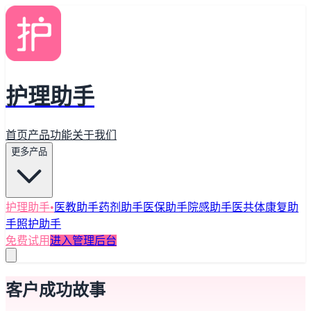
护理助手
首页
产品功能
关于我们
更多产品
护理助手
•
医教助手
药剂助手
医保助手
院感助手
医共体
康复助
手
照护助手
免费试用
进入管理后台
客户成功故事