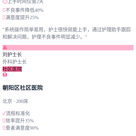
⏱️
上手时间仅需2天

不良事件降低40%

满意度提升25%
"
系统操作简单易用，护士很快就能上手，通过护理助手跟踪
和解决问题，护理不良事件明显减少。
"
👤
刘护士长
外科护士长
社区医院
🏥
朝阳区社区医院
北京
· 200床
✓
流程标准化

效率提升35%

患者满意度90%